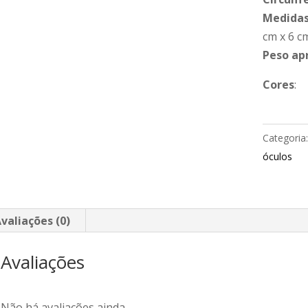
Medidas
cm x 6 c
Peso ap
Cores
:
Categoria
óculos
valiações (0)
Avaliações
Não há avaliações ainda.