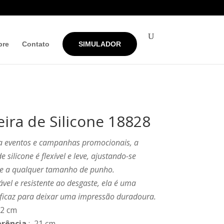
bre
Contato
SIMULADOR
eira de Silicone 18828
ra eventos e campanhas promocionais, a
e silicone é flexível e leve, ajustando-se
te a qualquer tamanho de punho.
el e resistente ao desgaste, ela é uma
eficaz para deixar uma impressão duradoura.
 2 cm
erência
: 21 cm