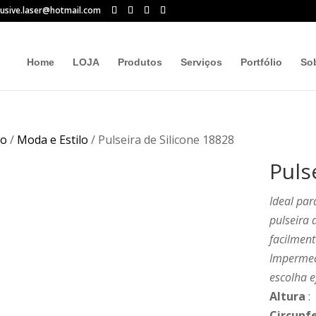
lusive.laser@hotmail.com
Home
LOJA
Produtos
Serviços
Portfólio
So
io
/
Moda e Estilo
/ Pulseira de Silicone 18828
Puls
Ideal pa
pulseira d
facilmen
Impermeáv
escolha 
Altura
:
Circunf