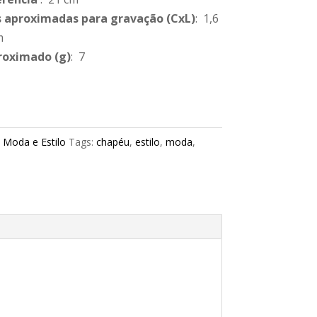
 aproximadas para gravação
(CxL)
: 1,6
m
roximado
(g)
: 7
:
Moda e Estilo
Tags:
chapéu
,
estilo
,
moda
,