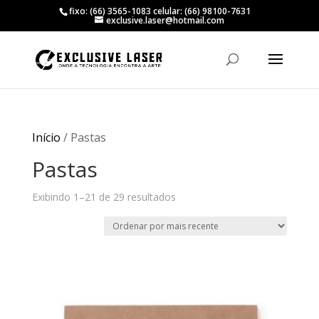
fixo: (66) 3565-1083 celular: (66) 98100-7631
exclusive.laser@hotmail.com
Início
/ Pastas
Pastas
Classificado
Exibindo 1–21 de 29 resultados
por
mais
recente