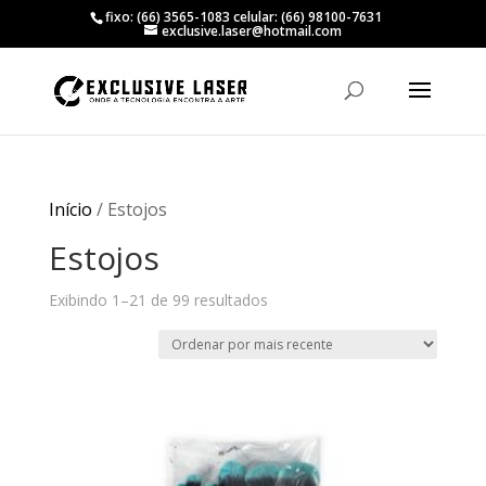
fixo: (66) 3565-1083 celular: (66) 98100-7631
exclusive.laser@hotmail.com
Início
/ Estojos
Estojos
Classificado
Exibindo 1–21 de 99 resultados
por
mais
recente