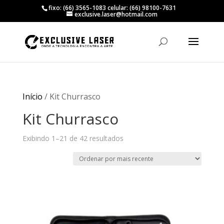
fixo: (66) 3565-1083 celular: (66) 98100-7631
exclusive.laser@hotmail.com
Início
/ Kit Churrasco
Kit Churrasco
Classificado
Exibindo 1–21 de 42 resultados
por
mais
recente