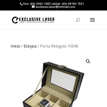
fixo: (66) 3565-1083 celular: (66) 98100-7631
exclusive.laser@hotmail.com
Início
/
Estojos
/ Porta Relógios 15045