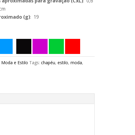
 aproximadas para gravação
(CxL)
: 0,6
 cm
roximado
(g)
: 19
:
Moda e Estilo
Tags:
chapéu
,
estilo
,
moda
,