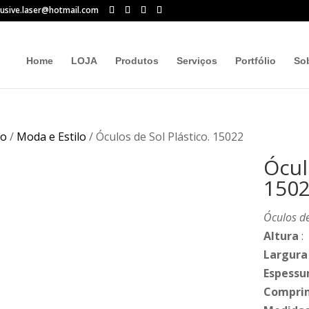
lusive.laser@hotmail.com
Home
LOJA
Produtos
Serviços
Portfólio
So
io
/
Moda e Estilo
/ Óculos de Sol Plástico. 15022
Ócul
150
Óculos de
Altura
:
Largura
Espessu
Compri