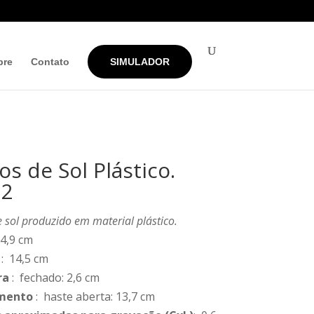
bre
Contato
SIMULADOR
os de Sol Plástico.
22
 sol produzido em material plástico.
 4,9 cm
: 14,5 cm
ra
: fechado: 2,6 cm
mento
: haste aberta: 13,7 cm