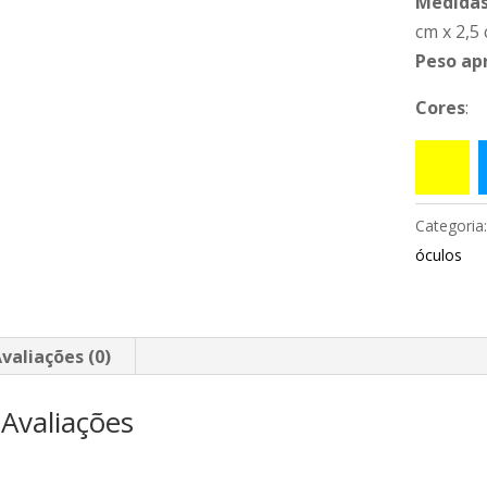
Medidas
cm x 2,5
Peso ap
Cores
:
Categoria
óculos
valiações (0)
Avaliações