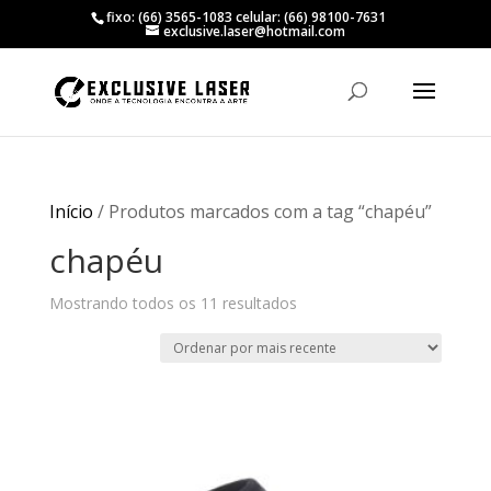
fixo: (66) 3565-1083 celular: (66) 98100-7631
exclusive.laser@hotmail.com
Início
/ Produtos marcados com a tag “chapéu”
chapéu
Classificado
Mostrando todos os 11 resultados
por
mais
recente