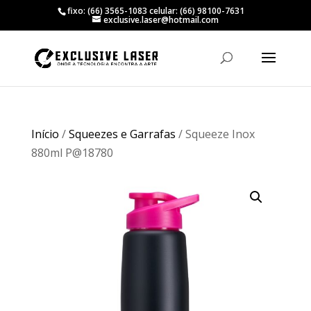
fixo: (66) 3565-1083 celular: (66) 98100-7631
exclusive.laser@hotmail.com
Início
/
Squeezes e Garrafas
/ Squeeze Inox
880ml P@18780