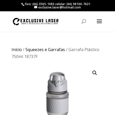
fixo: (66) 3565-1083 celular: (66) 98100-7631
exclusive.laser@hotmail.com
Início
/
Squeezes e Garrafas
/ Garrafa Plástico
750ml 18737F