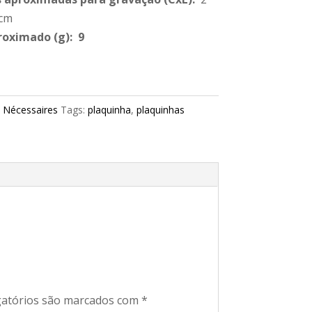
 cm
roximado
(g): 9
:
Nécessaires
Tags:
plaquinha
,
plaquinhas
atórios são marcados com
*