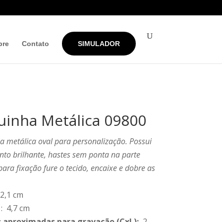
bre
Contato
SIMULADOR
uinha Metálica 09800
a metálica oval para personalização. Possui
to brilhante, hastes sem ponta na parte
 para fixação fure o tecido, encaixe e dobre as
 2,1 cm
: 4,7 cm
 aproximadas para gravação
(CxL):
2