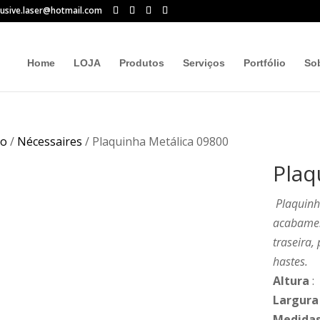
lusive.laser@hotmail.com
Home
LOJA
Produtos
Serviços
Portfólio
So
io
/
Nécessaires
/ Plaquinha Metálica 09800
Plaq
Plaquinh
acabamen
traseira,
hastes.
Altura
:
Largura
Medidas