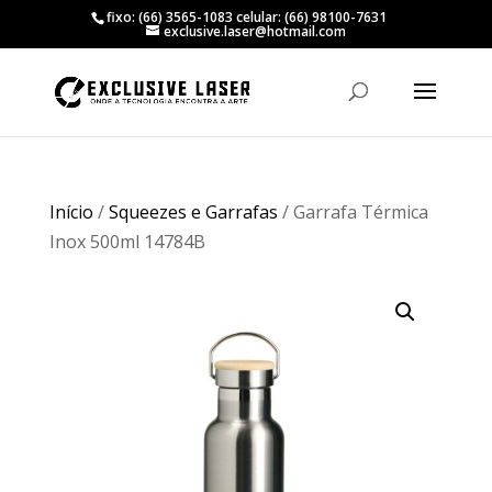
fixo: (66) 3565-1083 celular: (66) 98100-7631
exclusive.laser@hotmail.com
Início
/
Squeezes e Garrafas
/ Garrafa Térmica
Inox 500ml 14784B