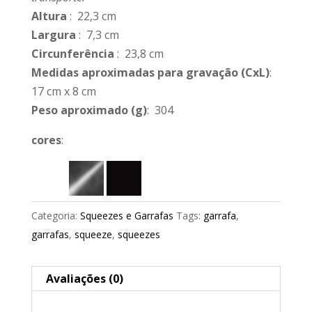
Altura
: 22,3 cm
Largura
: 7,3 cm
Circunferência
: 23,8 cm
Medidas aproximadas para gravação
(CxL)
:
17 cm x 8 cm
Peso aproximado
(g)
: 304
cores
:
Categoria:
Squeezes e Garrafas
Tags:
garrafa
,
garrafas
,
squeeze
,
squeezes
Avaliações (0)