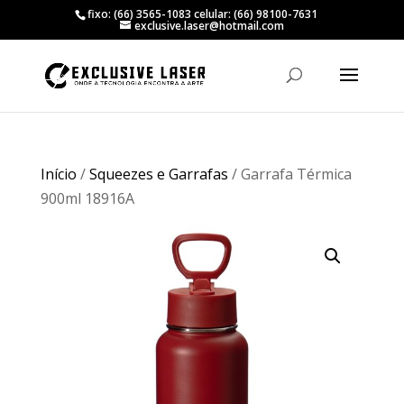
fixo: (66) 3565-1083 celular: (66) 98100-7631
exclusive.laser@hotmail.com
Início
/
Squeezes e Garrafas
/ Garrafa Térmica
900ml 18916A