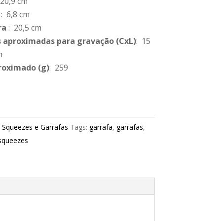
 20,9 cm
: 6,8 cm
ra
: 20,5 cm
 aproximadas para gravação
(CxL)
: 15
m
roximado
(g)
: 259
:
Squeezes e Garrafas
Tags:
garrafa
,
garrafas
,
squeezes