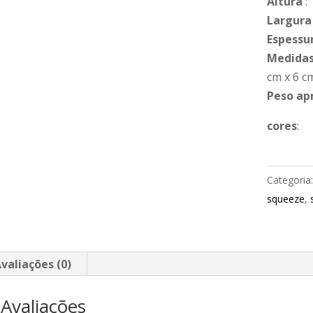
Altura
:
Largura
Espessu
Medidas
cm x 6 c
Peso ap
cores
:
Categoria
squeeze
,
valiações (0)
Avaliações