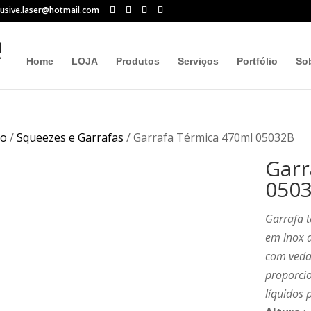
lusive.laser@hotmail.com
Home
LOJA
Produtos
Serviços
Portfólio
So
io
/
Squeezes e Garrafas
/ Garrafa Térmica 470ml 05032B
Garr
050
Garrafa t
em inox 
com veda
proporci
líquidos 