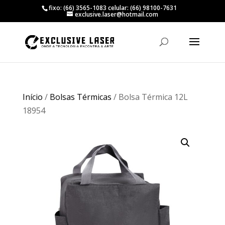
fixo: (66) 3565-1083 celular: (66) 98100-7631
exclusive.laser@hotmail.com
Início
/
Bolsas Térmicas
/ Bolsa Térmica 12L
18954