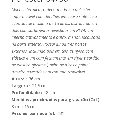
Mochila térmica confeccionada em poliéster
impermeável com detalhes em couro sintético e
capacidade máxima de 13 litros, distribuída em
dois compartimentos revestidos em PEVA: um
interno antivazamento e outro, menor, localizado
na parte externa. Possui ainda três bolsos
externos, incluindo dois em tela de nylon com
elástico e um com fechamento em zíper e cordão
de elástico ajustável, além de alças e painel
traseiro revestidos em espuma respirável.
Altura
:
36 cm
Largura
:
21,5 cm
Profundidade
:
18 cm
Medidas aproximadas para gravação
(CxL):
8 cm x 16 cm
Peso aproximado
(g):
431