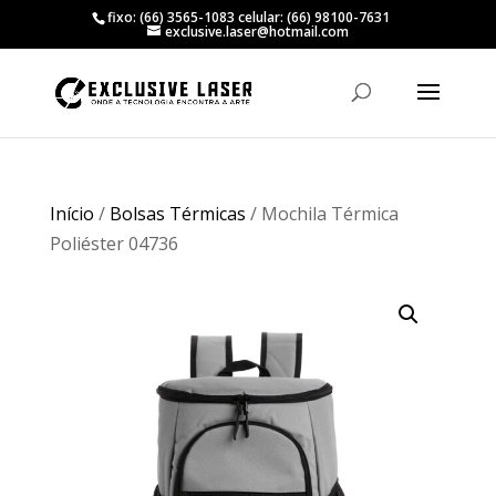
fixo: (66) 3565-1083 celular: (66) 98100-7631
exclusive.laser@hotmail.com
Início
/
Bolsas Térmicas
/ Mochila Térmica
Poliéster 04736