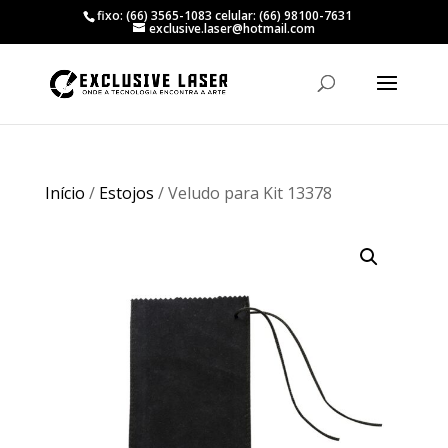
fixo: (66) 3565-1083 celular: (66) 98100-7631
exclusive.laser@hotmail.com
Início
/
Estojos
/ Veludo para Kit 13378