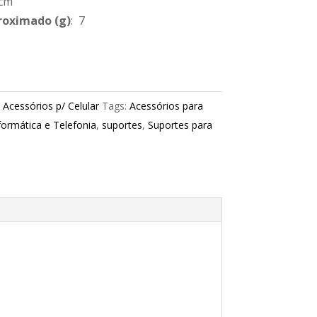
 cm
roximado
(g)
: 7
:
Acessórios p/ Celular
Tags:
Acessórios para
formática e Telefonia
,
suportes
,
Suportes para