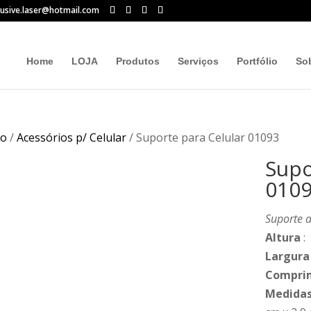
lusive.laser@hotmail.com
Home
LOJA
Produtos
Serviços
Portfólio
So
io
/
Acessórios p/ Celular
/ Suporte para Celular 01093
Supo
010
Suporte a
Altura
:
Largura
Compri
Medidas