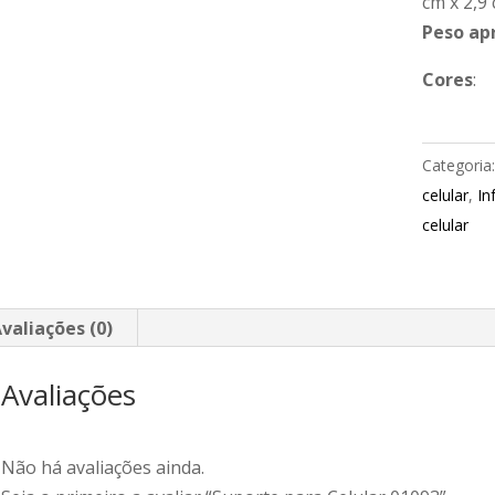
cm x 2,9
Peso ap
Cores
:
Categoria
celular
,
In
celular
valiações (0)
Avaliações
Não há avaliações ainda.