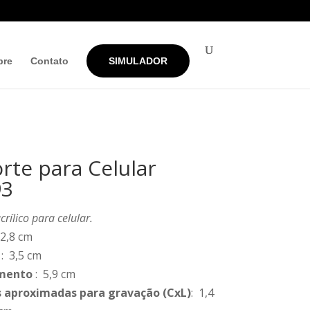
bre
Contato
SIMULADOR
rte para Celular
93
crílico para celular.
 2,8 cm
: 3,5 cm
mento
: 5,9 cm
 aproximadas para gravação
(CxL)
: 1,4