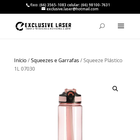
fixo: (66) 3565-1083 celular: (66) 98100-7631
exclusive.laser@hotmail.com
Início
/
Squeezes e Garrafas
/ Squeeze Plástico
1L 07030