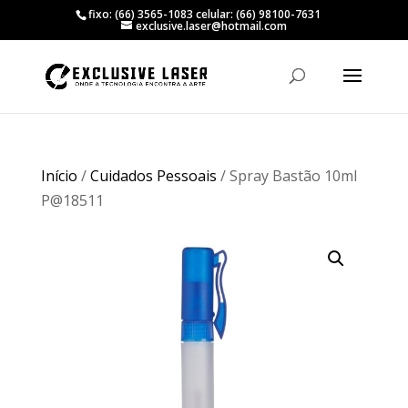
fixo: (66) 3565-1083 celular: (66) 98100-7631
exclusive.laser@hotmail.com
Início
/
Cuidados Pessoais
/ Spray Bastão 10ml
P@18511