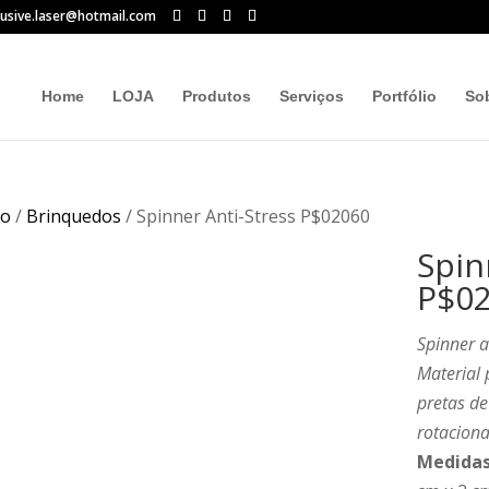
lusive.laser@hotmail.com
Home
LOJA
Produtos
Serviços
Portfólio
So
io
/
Brinquedos
/ Spinner Anti-Stress P$02060
Spin
P$0
Spinner a
Material 
pretas de
rotaciona
Medidas