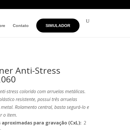
bre
Contato
SIMULADOR
ner Anti-Stress
2060
nti-stress colorido com arruelas metálicas.
plástico resistente, possui três arruelas
 metal. Rolamento central, basta segurá-lo e
r o item.
 aproximadas para gravação
(CxL):
2