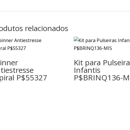
odutos relacionados
inner
Kit para Pulseir
tiestresse
Infantis
piral P$55327
P$BRINQ136-M