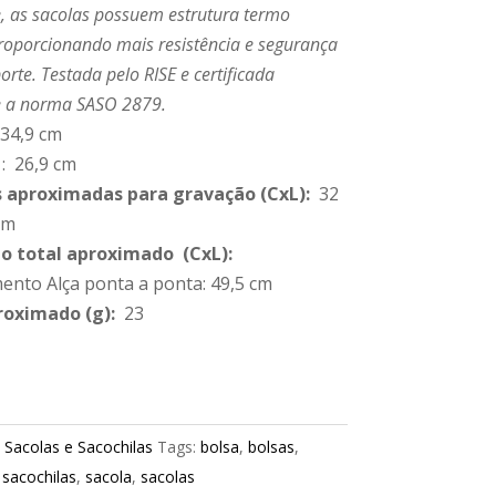
e, as sacolas possuem estrutura termo
roporcionando mais resistência e segurança
orte. Testada pelo RISE e certificada
 a norma SASO 2879.
 34,9 cm
: 26,9 cm
 aproximadas para gravação
(CxL):
32
cm
 total aproximado
(CxL):
nto Alça ponta a ponta: 49,5 cm
roximado
(g):
23
:
Sacolas e Sacochilas
Tags:
bolsa
,
bolsas
,
,
sacochilas
,
sacola
,
sacolas