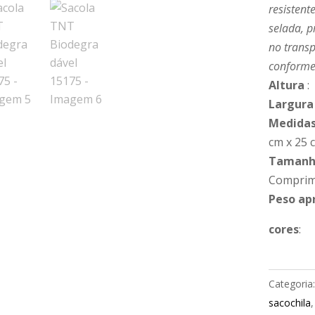
resistent
selada, p
no transp
conforme
Altura
:
Largura
Medidas
cm x 25 
Tamanho
Comprime
Peso ap
cores
:
Categoria
sacochila