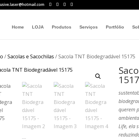
lusive.laser@hotmail.com
Home
LOJA
Produtos
Serviços
Portfólio
So
io
/
Sacolas e Sacochilas
/ Sacola TNT Biodegradável 15175
Saco
151
s
ustentab
biodegrad
querem p
ambiental
Life, ela
reduzindo