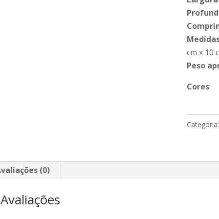
Profund
Compri
Medidas
cm x 10 
Peso ap
Cores
:
Categoria
valiações (0)
Avaliações