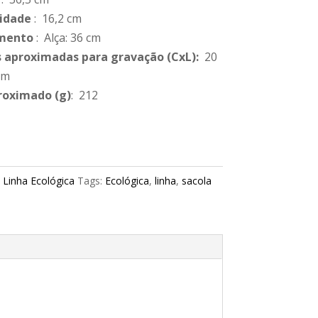
idade
: 16,2 cm
mento
: Alça: 36 cm
 aproximadas para gravação
(CxL):
20
cm
roximado
(g)
: 212
:
Linha Ecológica
Tags:
Ecológica
,
linha
,
sacola