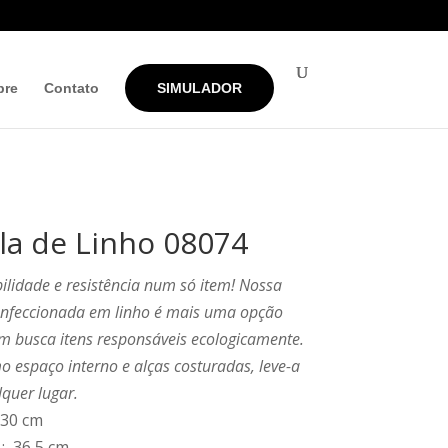
bre
Contato
SIMULADOR
la de Linho 08074
ilidade e resistência num só item! Nossa
onfeccionada em linho é mais uma opção
m busca itens responsáveis ecologicamente.
 espaço interno e alças costuradas, leve-a
quer lugar.
 30 cm
: 36,5 cm