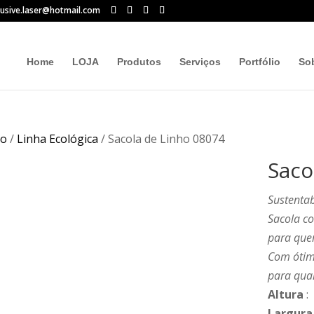
lusive.laser@hotmail.com
Home
LOJA
Produtos
Serviços
Portfólio
So
io
/
Linha Ecológica
/ Sacola de Linho 08074
Saco
Sustentab
Sacola c
para que
Com ótimo
para qual
Altura
:
Largura