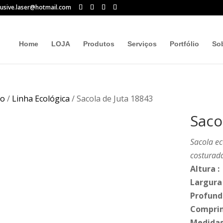
lusive.laser@hotmail.com
Home
LOJA
Produtos
Serviços
Portfólio
So
io
/
Linha Ecológica
/ Sacola de Juta 18843
Saco
Sacola ec
costurada
Altura
:
Largura
Profund
Compri
Medidas