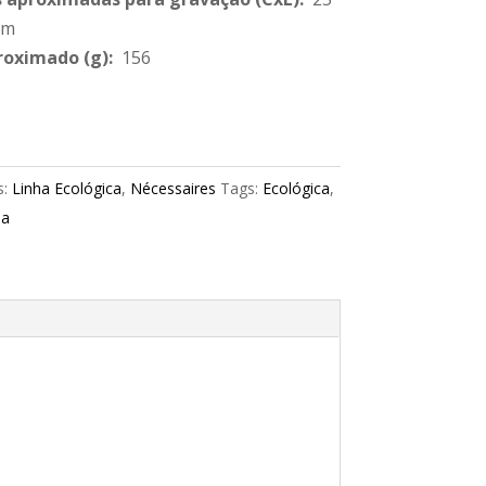
cm
roximado
(g):
156
s:
Linha Ecológica
,
Nécessaires
Tags:
Ecológica
,
la