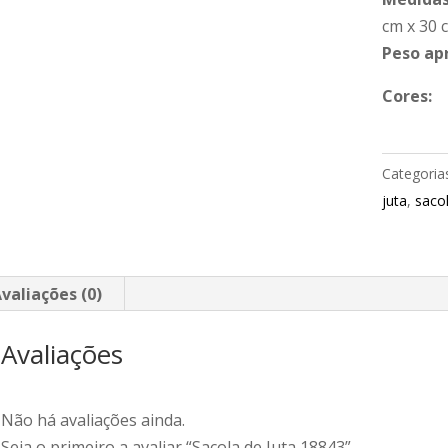
cm x 30 
Peso ap
Cores:
Categoria
juta
,
saco
valiações (0)
Avaliações
Não há avaliações ainda.
Seja o primeiro a avaliar “Sacola de Juta 18843”