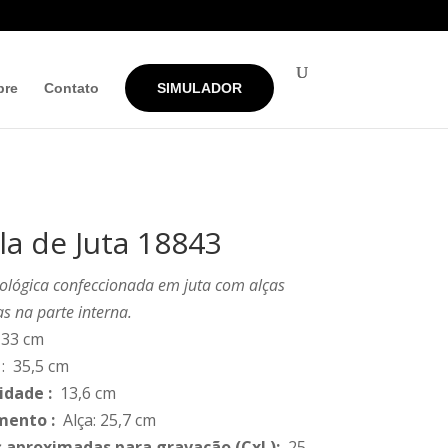
bre
Contato
SIMULADOR
la de Juta 18843
ológica confeccionada em juta com alças
s na parte interna.
33 cm
: 35,5 cm
idade
:
13,6 cm
mento
:
Alça: 25,7 cm
 aproximadas para gravação
(CxL):
25