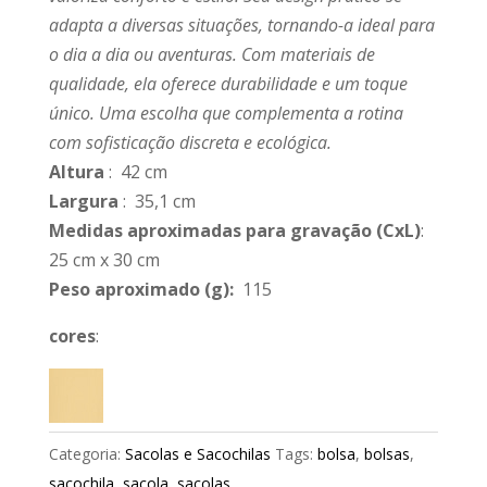
adapta a diversas situações, tornando-a ideal para
o dia a dia ou aventuras. Com materiais de
qualidade, ela oferece durabilidade e um toque
único. Uma escolha que complementa a rotina
com sofisticação discreta e ecológica.
Altura
: 42 cm
Largura
: 35,1 cm
Medidas aproximadas para gravação
(CxL)
:
25 cm x 30 cm
Peso aproximado
(g):
115
cores
:
Categoria:
Sacolas e Sacochilas
Tags:
bolsa
,
bolsas
,
sacochila
,
sacola
,
sacolas