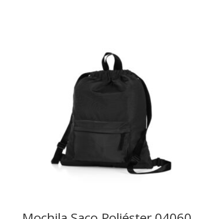
Mochila Saco Poliéster 04060