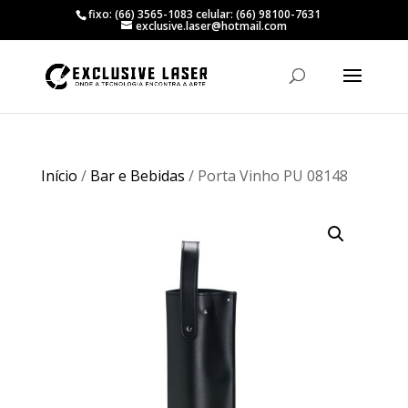
fixo: (66) 3565-1083 celular: (66) 98100-7631
exclusive.laser@hotmail.com
Início
/
Bar e Bebidas
/ Porta Vinho PU 08148