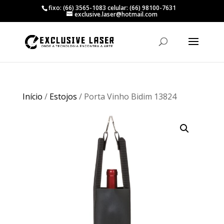
fixo: (66) 3565-1083 celular: (66) 98100-7631
exclusive.laser@hotmail.com
Início
/
Estojos
/ Porta Vinho Bidim 13824