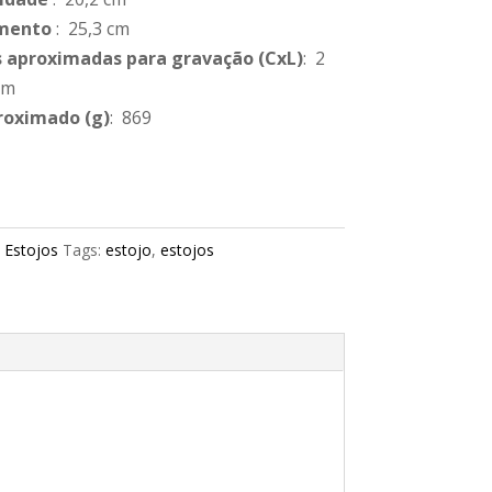
mento
: 25,3 cm
 aproximadas para gravação
(CxL)
: 2
cm
roximado
(g)
: 869
:
Estojos
Tags:
estojo
,
estojos