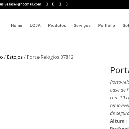
lusive.laser@hotmail.com
Home
LOJA
Produtos
Serviços
Portfólio
So
io
/
Estojos
/ Porta-Relógios 07812
Port
Porta-re
base de P
com 10 c
removívei
de segura
Altura
:
Profund