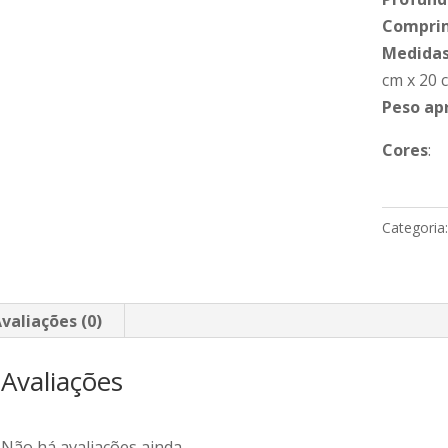
Compri
Medidas
cm x 20 
Peso ap
Cores
:
Categoria
valiações (0)
Avaliações
Não há avaliações ainda.