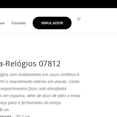
bre
Contato
SIMULADOR
a-Relógios 07812
lógios com acabamento em couro sintético à
VC e revestimento interno em veludo. Conta
ompartimentos fixos com almofadas
s em espuma, além de visor de vidro e trava
nça para o fechamento do estojo.
 8 cm
idade
: 20,2 cm