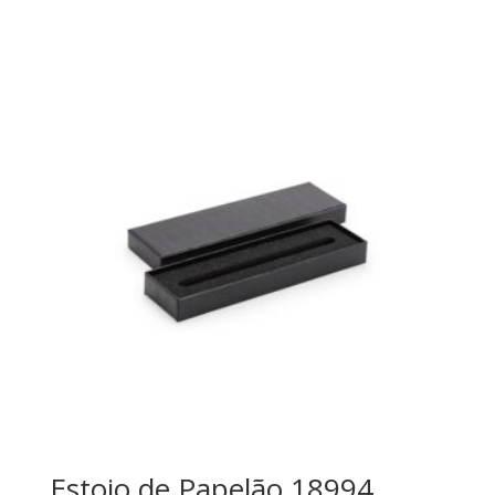
Estojo de Papelão 18994