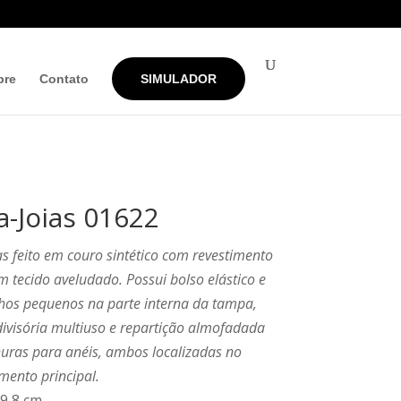
bre
Contato
SIMULADOR
a-Joias 01622
as feito em couro sintético com revestimento
m tecido aveludado. Possui bolso elástico e
hos pequenos na parte interna da tampa,
ivisória multiuso e repartição almofadada
uras para anéis, ambos localizadas no
ento principal.
 9,8 cm