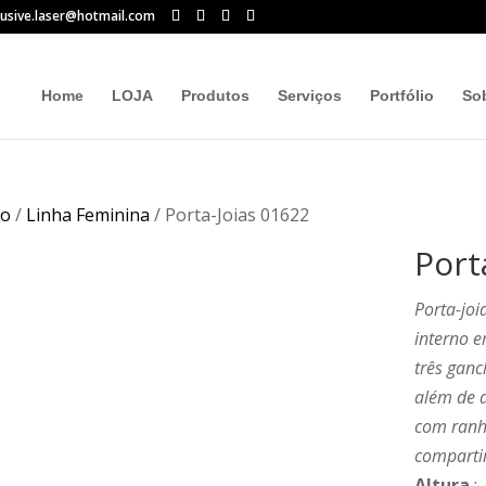
lusive.laser@hotmail.com
Home
LOJA
Produtos
Serviços
Portfólio
So
io
/
Linha Feminina
/ Porta-Joias 01622
Port
Porta-joi
interno e
três ganc
além de d
com ranh
compartim
Altura
: