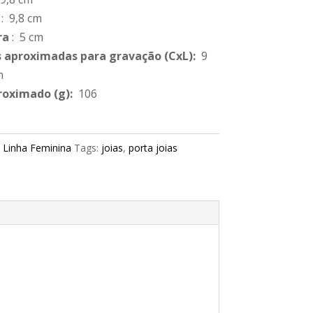
: 9,8 cm
ra
: 5 cm
 aproximadas para gravação
(CxL):
9
m
roximado
(g):
106
:
Linha Feminina
Tags:
joias
,
porta joias