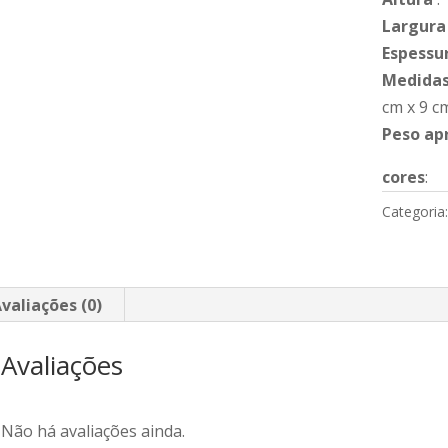
Largura
Espessu
Medidas
cm x 9 c
Peso ap
cores
:
Categoria
valiações (0)
Avaliações
Não há avaliações ainda.