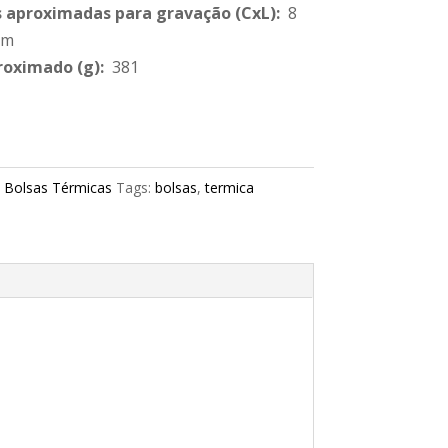
 aproximadas para gravação
(CxL):
8
cm
roximado
(g):
381
:
Bolsas Térmicas
Tags:
bolsas
,
termica