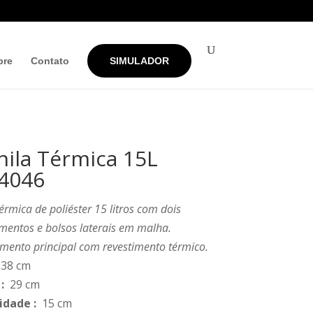
bre
Contato
SIMULADOR
ila Térmica 15L
4046
érmica de poliéster 15 litros com dois
mentos e bolsos laterais em malha.
mento principal com revestimento térmico.
38 cm
:
29 cm
idade
:
15 cm