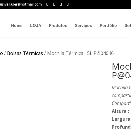
lusive.laser@hotmail.com
Home
LOJA
Produtos
Serviços
Portfólio
So
io
/
Bolsas Térmicas
/ Mochila Térmica 15L P@04046
Moch
P@0
Mochila t
comparti
Comparti
Altura
:
Largura
Profund