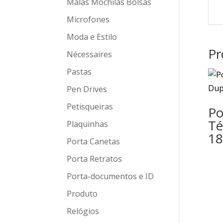
Malas Mochilas Bolsas
Microfones
Moda e Estilo
Pr
Nécessaires
Pastas
Pen Drives
Petisqueiras
Po
Té
Plaquinhas
18
Porta Canetas
Porta Retratos
Porta-documentos e ID
Produto
Relógios