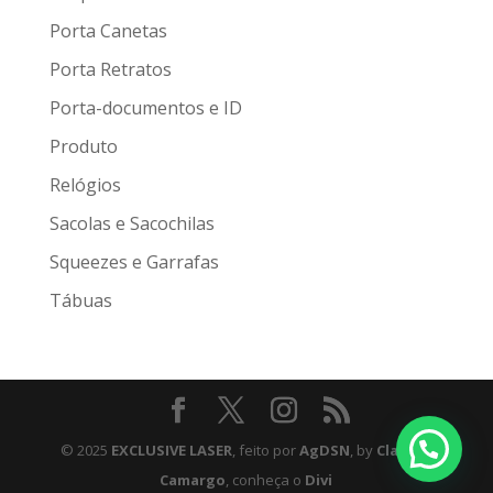
Porta Canetas
Porta Retratos
Porta-documentos e ID
Produto
Relógios
Sacolas e Sacochilas
Squeezes e Garrafas
Tábuas
© 2025
EXCLUSIVE LASER
, feito por
AgDSN
, by
Claudio
Camargo
, conheça o
Divi