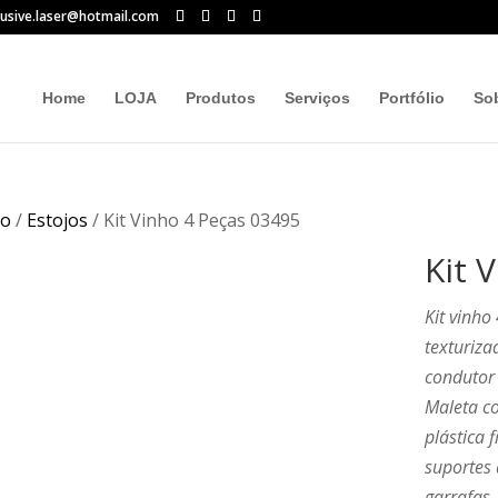
lusive.laser@hotmail.com
Home
LOJA
Produtos
Serviços
Portfólio
So
io
/
Estojos
/ Kit Vinho 4 Peças 03495
Kit 
Kit vinho
texturiza
condutor 
Maleta co
plástica 
suportes 
garrafas.