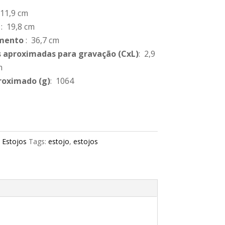
 11,9 cm
: 19,8 cm
mento
: 36,7 cm
 aproximadas para gravação
(CxL)
: 2,9
m
roximado
(g)
: 1064
:
Estojos
Tags:
estojo
,
estojos