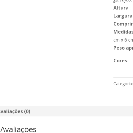
Altura
:
Largura
Compri
Medidas
cm x 6 c
Peso ap
Cores
:
Categoria
valiações (0)
Avaliações