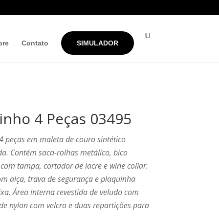
bre
Contato
SIMULADOR
Vinho 4 Peças 03495
 4 peças em maleta de couro sintético
da. Contém saca-rolhas metálico, bico
com tampa, cortador de lacre e wine collar.
m alça, trava de segurança e plaquinha
fixa. Área interna revestida de veludo com
de nylon com velcro e duas repartições para