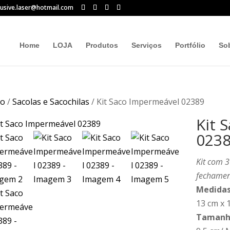
lusive.laser@hotmail.com
Home
LOJA
Produtos
Serviços
Portfólio
So
io
/
Sacolas e Sacochilas
/ Kit Saco Impermeável 02389
Kit 
023
Kit com 
fechament
Medidas
13 cm x 
Tamanho