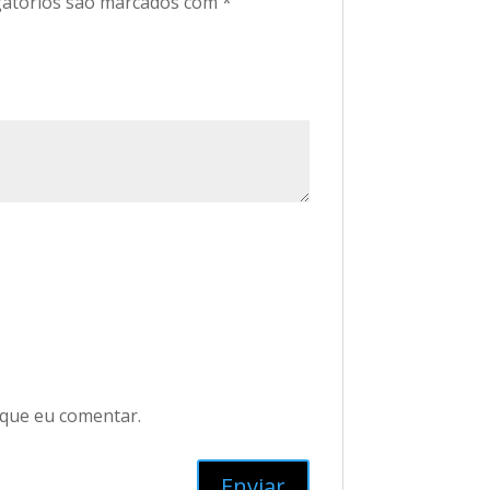
atórios são marcados com
*
 que eu comentar.