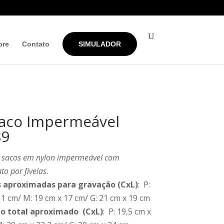
bre
Contato
SIMULADOR
Saco Impermeável
89
3 sacos em nylon impermeável com
o por fivelas.
 aproximadas para gravação
(CxL)
: P:
11 cm/ M: 19 cm x 17 cm/ G: 21 cm x 19 cm
 total aproximado
(CxL)
: P: 19,5 cm x