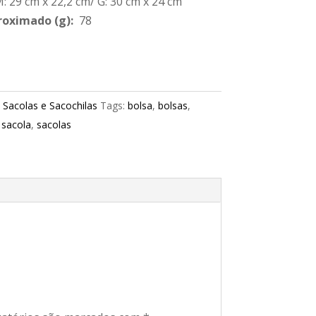
: 29 cm x 22,2 cm/ G: 30 cm x 24 cm
roximado
(g):
78
:
Sacolas e Sacochilas
Tags:
bolsa
,
bolsas
,
,
sacola
,
sacolas