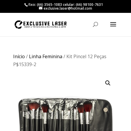
fixo: (66) 3565-1083 celular: (66) 98100-7631
exclusive.laser@hotmail.com
Início
/
Linha Feminina
/ Kit Pincel 12 Peças
P$15339-2