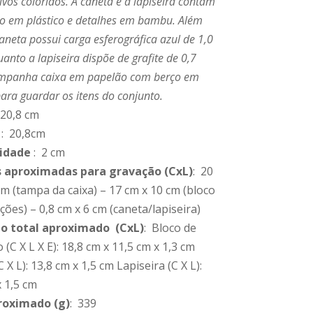
vos coloridos. A caneta e a lapiseira contam
o em plástico e detalhes em bambu. Além
caneta possui carga esferográfica azul de 1,0
nto a lapiseira dispõe de grafite de 0,7
panha caixa em papelão com berço em
para guardar os itens do conjunto.
 20,8 cm
: 20,8cm
idade
: 2 cm
 aproximadas para gravação
(CxL)
: 20
cm (tampa da caixa) – 17 cm x 10 cm (bloco
ões) – 0,8 cm x 6 cm (caneta/lapiseira)
 total aproximado
(CxL)
: Bloco de
(C X L X E): 18,8 cm x 11,5 cm x 1,3 cm
 X L): 13,8 cm x 1,5 cm Lapiseira (C X L):
x 1,5 cm
roximado
(g)
: 339