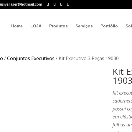
lusive.laser@hotmail.com
Home
LOJA
Produtos
Serviços
Portfólio
So
io
/
Conjuntos Executivos
/ Kit Executivo 3 Peças 19030
Kit 
190
Kit execu
caderneta
possui c
em elásti
folhas a