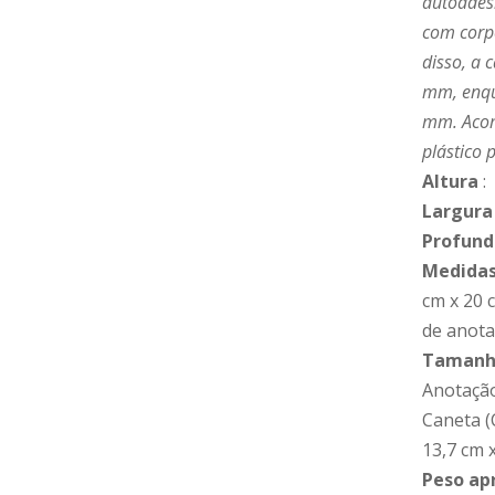
autoadesi
com corp
disso, a 
mm, enqua
mm. Acom
plástico 
Altura
:
Largura
Profund
Medidas
cm x 20 
de anotaç
Tamanho
Anotação 
Caneta (C
13,7 cm 
Peso ap