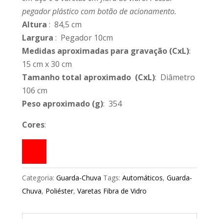
pegador plástico com botão de acionamento.
Altura
: 84,5 cm
Largura
: Pegador 10cm
Medidas aproximadas para gravação
(CxL)
:
15 cm x 30 cm
Tamanho total aproximado
(CxL)
: Diâmetro
106 cm
Peso aproximado
(g)
: 354
Cores
:
Categoria:
Guarda-Chuva
Tags:
Automáticos
,
Guarda-
Chuva
,
Poliéster
,
Varetas Fibra de Vidro