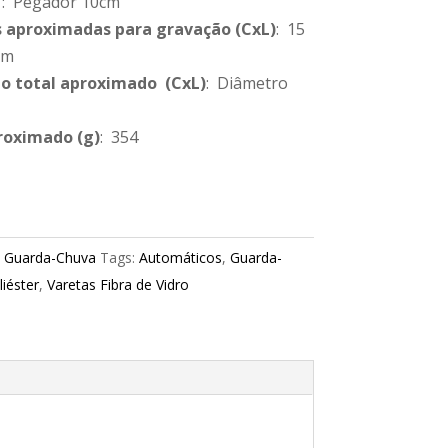
: Pegador 10cm
 aproximadas para gravação
(CxL)
: 15
cm
 total aproximado
(CxL)
: Diâmetro
roximado
(g)
: 354
:
Guarda-Chuva
Tags:
Automáticos
,
Guarda-
liéster
,
Varetas Fibra de Vidro