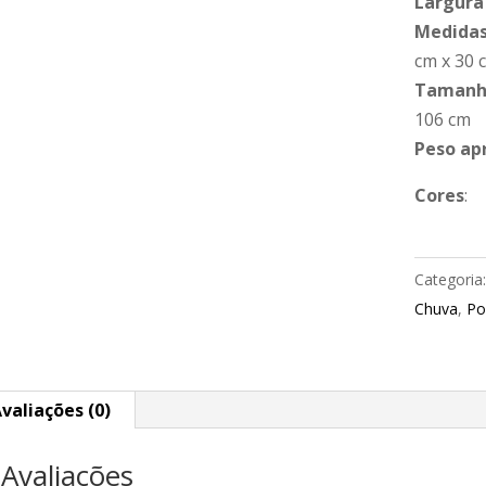
Largura
Medidas
cm x 30 
Tamanho
106 cm
Peso ap
Cores
:
Categoria
Chuva
,
Po
valiações (0)
Avaliações