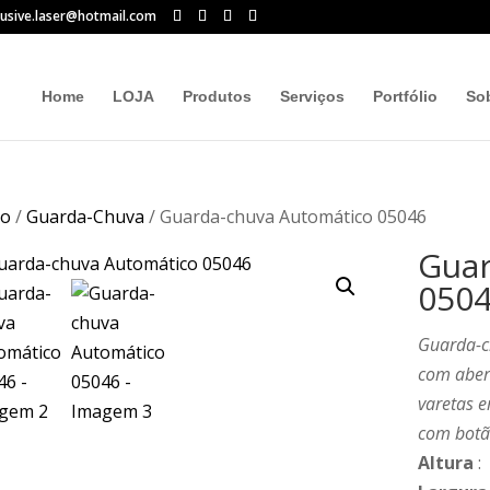
lusive.laser@hotmail.com
Home
LOJA
Produtos
Serviços
Portfólio
So
io
/
Guarda-Chuva
/ Guarda-chuva Automático 05046
Guar
050
Guarda-c
com abert
varetas e
com botã
Altura
: