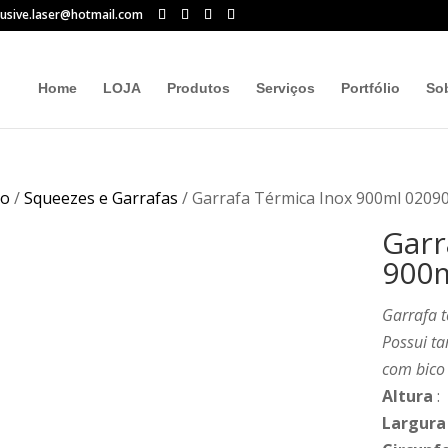
lusive.laser@hotmail.com
Home
LOJA
Produtos
Serviços
Portfólio
So
io
/
Squeezes e Garrafas
/ Garrafa Térmica Inox 900ml 0209
Garr
900m
Garrafa t
Possui t
com bico 
Altura
:
Largura