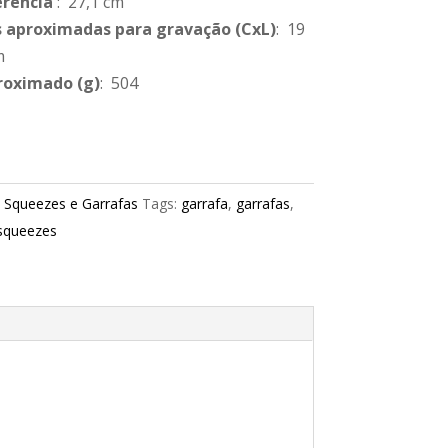
erência
: 27,1 cm
 aproximadas para gravação
(CxL)
: 19
m
roximado
(g)
: 504
:
Squeezes e Garrafas
Tags:
garrafa
,
garrafas
,
squeezes