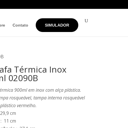
bre
Contato
SIMULADOR
0B
afa Térmica Inox
l 02090B
érmica 900ml em inox com alça plástica.
ampa rosqueável, tampa interna rosqueável
plástico vermelho.
 29,9 cm
: 11 cm