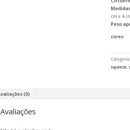
Circunf
Medidas
cm x 4 c
Peso ap
cores
:
Categoria
squeeze
,
valiações (0)
Avaliações