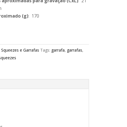
 aproximadas para gravação
(CxL)
: 21
m
roximado
(g)
: 170
:
Squeezes e Garrafas
Tags:
garrafa
,
garrafas
,
squeezes