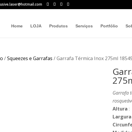
lusive.laser@hotmail.com
Home
LOJA
Produtos
Serviços
Portfólio
So
io
/
Squeezes e Garrafas
/ Garrafa Térmica Inox 275ml 1854
Garr
275m
Garrafa 
rosqueáve
Altura
:
Largura
Circunf