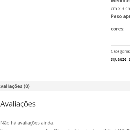
Medidas
cm x 3 c
Peso ap
cores
:
Categoria
squeeze
,
valiações (0)
Avaliações
Não há avaliações ainda.