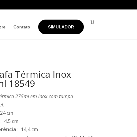
bre
Contato
SIMULADOR
9
afa Térmica Inox
l 18549
térmica 275ml em inox com tampa
l.
 24 cm
: 4,5 cm
erência
: 14,4 cm