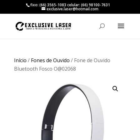
fixo: (66) 3565-1083 celular: (66) 98100-7631
exclusive.laser@hotmail.com
Início
/
Fones de Ouvido
/ Fone de Ouvido
Bluetooth Fosco O@02068