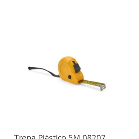
Trena Plástico 5M 08207