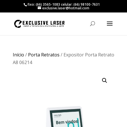
fixo: (66) 3565-1083 celular: (66) 98100-7631
exclusive.laser@hotmail.com
Início
/
Porta Retratos
/ Expositor Porta Retrato
A8 06214