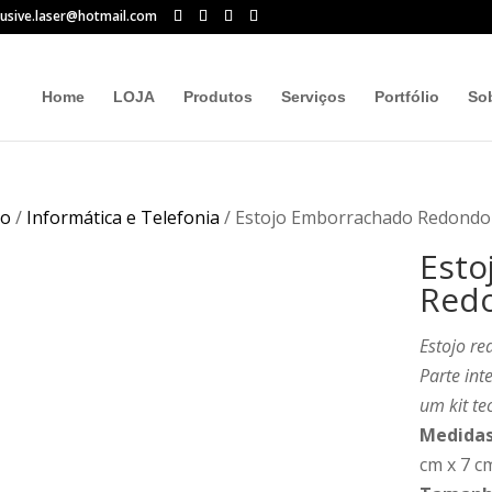
lusive.laser@hotmail.com
Home
LOJA
Produtos
Serviços
Portfólio
So
io
/
Informática e Telefonia
/ Estojo Emborrachado Redondo
Esto
Red
Estojo r
Parte int
um kit te
Medidas
cm x 7 c