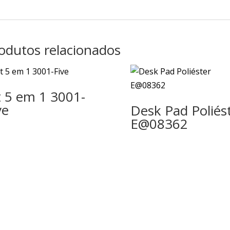
odutos relacionados
t 5 em 1 3001-
ve
Desk Pad Poliés
E@08362