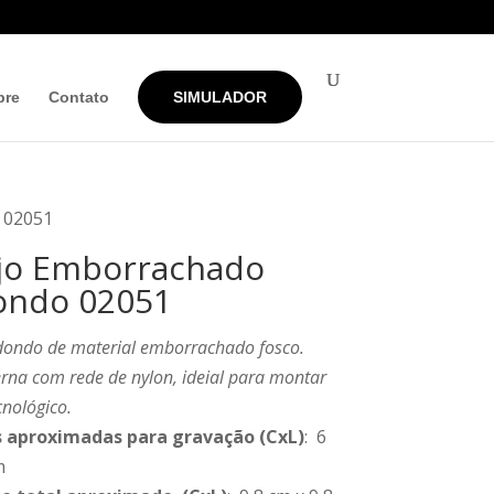
bre
Contato
SIMULADOR
 02051
jo Emborrachado
ondo 02051
edondo de material emborrachado fosco.
erna com rede de nylon, ideial para montar
cnológico.
 aproximadas para gravação
(CxL)
: 6
m