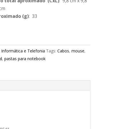
 total aproximado
(CxL)
: 9,8 cm x 9,8
 cm
roximado
(g)
: 33
:
Informática e Telefonia
Tags:
Cabos
,
mouse
,
d
,
pastas para notebook