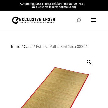
fixo: (66) 3565-1083 celular: (66) 98100-7631
exclusive.laser@hotmail.com
Início
/
Casa
/ Esteira Palha Sintética 08321