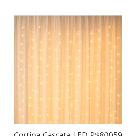
Cortina Cascata LED P$80059