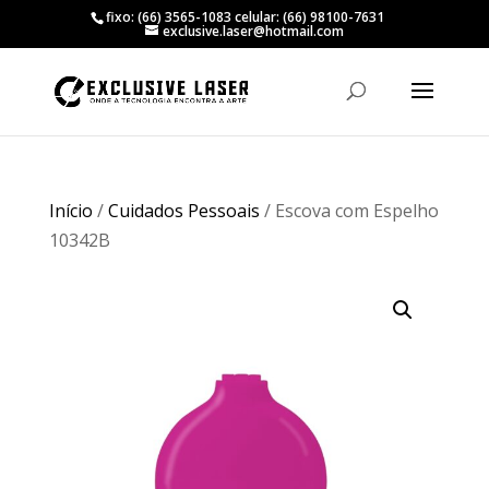
fixo: (66) 3565-1083 celular: (66) 98100-7631
exclusive.laser@hotmail.com
Início
/
Cuidados Pessoais
/ Escova com Espelho
10342B