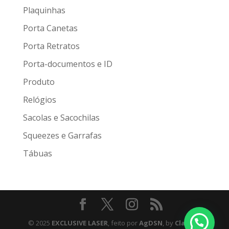
Plaquinhas
Porta Canetas
Porta Retratos
Porta-documentos e ID
Produto
Relógios
Sacolas e Sacochilas
Squeezes e Garrafas
Tábuas
© 2025
EXCLUSIVE LASER
, feito por
AgDSN
, by
Claudio