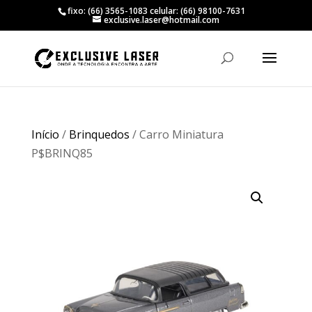
fixo: (66) 3565-1083 celular: (66) 98100-7631
exclusive.laser@hotmail.com
Início
/
Brinquedos
/ Carro Miniatura
P$BRINQ85