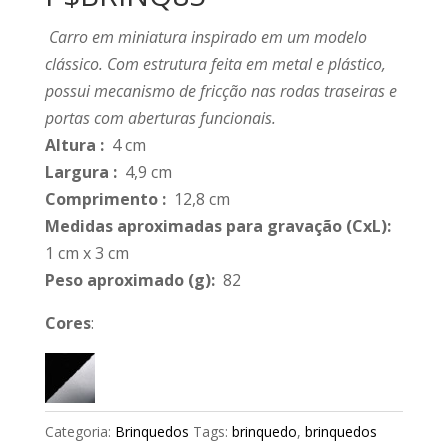
Carro em miniatura inspirado em um modelo
clássico. Com estrutura feita em metal e plástico,
possui mecanismo de fricção nas rodas traseiras e
portas com aberturas funcionais.
Altura
:
4 cm
Largura
:
4,9 cm
Comprimento
:
12,8 cm
Medidas aproximadas para gravação
(CxL):
1 cm x 3 cm
Peso aproximado
(g):
82
Cores
:
Categoria:
Brinquedos
Tags:
brinquedo
,
brinquedos