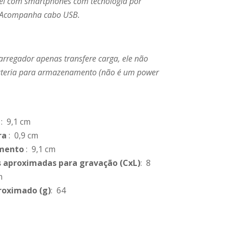
el com smartphones com tecnologia por
 Acompanha cabo USB.
arregador apenas transfere carga, ele não
ateria para armazenamento (não é um power
: 9,1 cm
ra
: 0,9 cm
mento
: 9,1 cm
 aproximadas para gravação
(CxL)
: 8
m
roximado
(g)
: 64