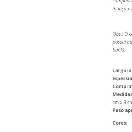
compatív
indução.
Obs.: O c
possui b
bank).
Largura
Espessu
Compri
Medidas
cm x 8 c
Peso ap
Cores
: