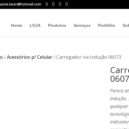
lusive.laser@hotmail.com
Home
LOJA
Produtos
Serviços
Portfólio
So
io
/
Acessórios p/ Celular
/ Carregador via Indução 06073
Carr
060
Parece a
indução.
qualquer 
tecnológi
indicado