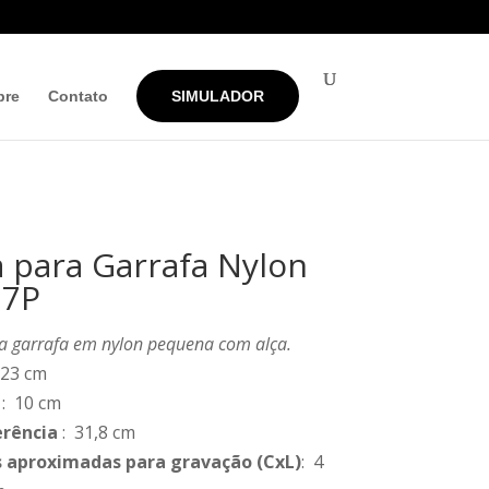
bre
Contato
SIMULADOR
 para Garrafa Nylon
27P
a garrafa em nylon pequena com alça.
 23 cm
: 10 cm
erência
: 31,8 cm
 aproximadas para gravação
(CxL)
: 4