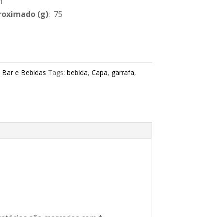
m
roximado
(g)
: 75
:
Bar e Bebidas
Tags:
bebida
,
Capa
,
garrafa
,