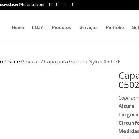
lusive.laser@hotmail.com
Home
LOJA
Produtos
Serviços
Portfólio
So
io
/
Bar e Bebidas
/ Capa para Garrafa Nylon 05027P
Capa
050
Capa par
Altura
:
Largura
Circunf
Medidas