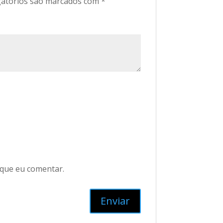
atórios são marcados com
*
 que eu comentar.