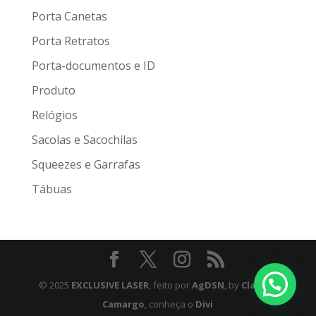
Porta Canetas
Porta Retratos
Porta-documentos e ID
Produto
Relógios
Sacolas e Sacochilas
Squeezes e Garrafas
Tábuas
© 2025
EXCLUSIVE LASER
, feito por
AgDSN
, by
Claudio
Camargo
, conheça o
Divi