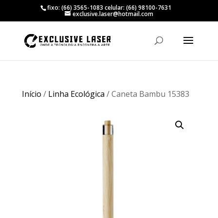
fixo: (66) 3565-1083 celular: (66) 98100-7631
exclusive.laser@hotmail.com
Início
/
Linha Ecológica
/ Caneta Bambu 15383